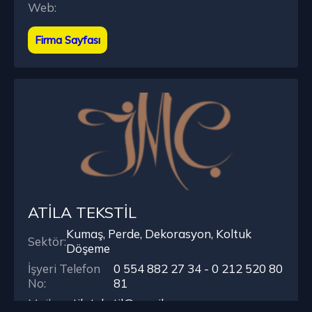
Web:
Firma Sayfası
ATİLA TEKSTİL
Kumaş, Perde, Dekorasyon, Koltuk
Sektör:
Döşeme
İşyeri Telefon
0 554 882 27 34 - 0 212 520 80
No:
81
Mail:
acatilatekstil@gmail.com