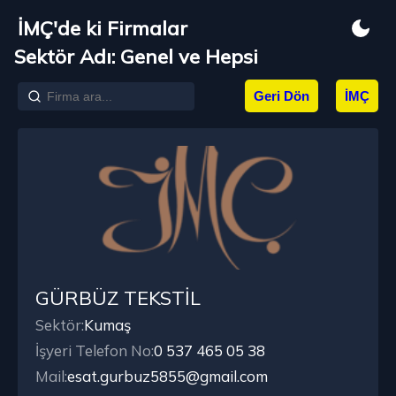
İMÇ'de ki Firmalar
Sektör Adı: Genel ve Hepsi
Geri Dön
İMÇ
GÜRBÜZ TEKSTİL
Sektör:
Kumaş
İşyeri Telefon No:
0 537 465 05 38
Mail:
esat.gurbuz5855@gmail.com