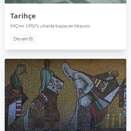
Tarihçe
İMÇ'nin 1950'li yıllarda başlayan hikayesi.
Devam Et